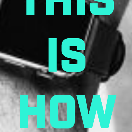
This
is
how