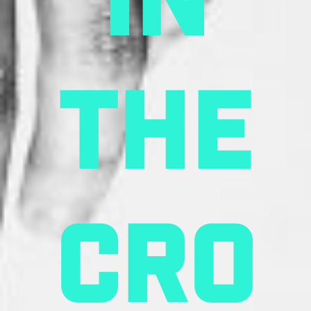
in
the
cro