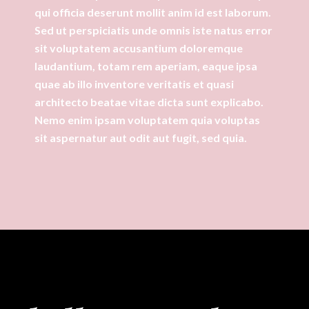
qui officia deserunt mollit anim id est laborum.
Sed ut perspiciatis unde omnis iste natus error
sit voluptatem accusantium doloremque
laudantium, totam rem aperiam, eaque ipsa
quae ab illo inventore veritatis et quasi
architecto beatae vitae dicta sunt explicabo.
Nemo enim ipsam voluptatem quia voluptas
sit aspernatur aut odit aut fugit, sed quia.