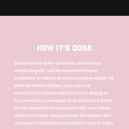
How it’s done
Lorem ipsum dolor sit amet, consectetur
adipisicing elit, sed do eiusmod tempor
incididunt ut labore et dolore magna aliqua. Ut
enim ad minim veniam, quis nostrud
exercitation ullamco laboris nisi ut aliquip ex
ea commodo consequat. Duis aute irure dolor
in reprehenderit in voluptate velit esse cillum
dolore eu fugiat nulla pariatur. Excepteur sint
occaecat cupidatat non proident, sunt in culpa