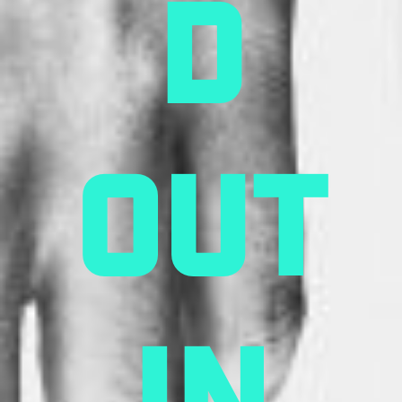
d
out