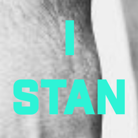
I
stan