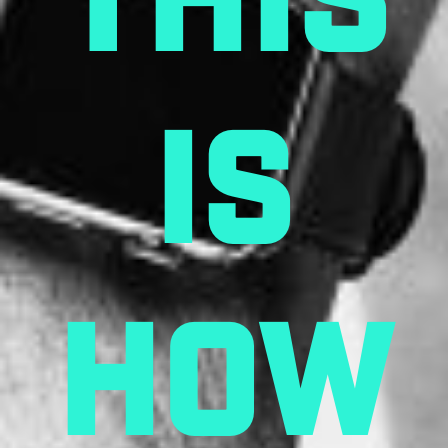
This
is
how