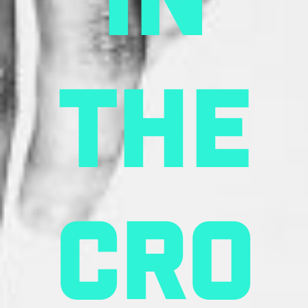
in
the
cro