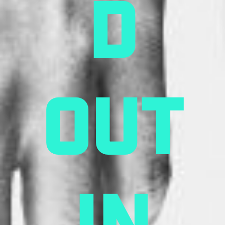
d
out