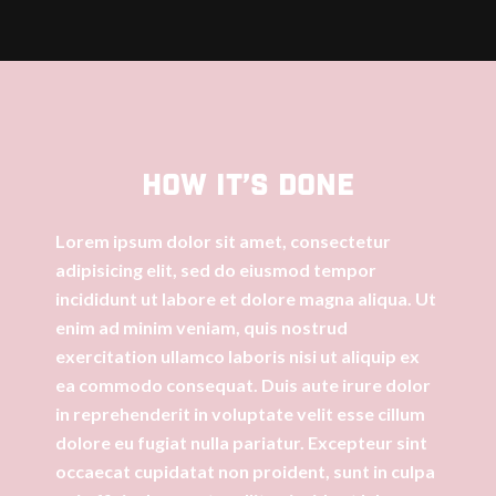
How it’s done
Lorem ipsum dolor sit amet, consectetur
adipisicing elit, sed do eiusmod tempor
incididunt ut labore et dolore magna aliqua. Ut
enim ad minim veniam, quis nostrud
exercitation ullamco laboris nisi ut aliquip ex
ea commodo consequat. Duis aute irure dolor
in reprehenderit in voluptate velit esse cillum
dolore eu fugiat nulla pariatur. Excepteur sint
occaecat cupidatat non proident, sunt in culpa