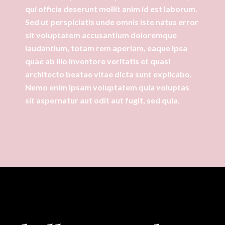
qui officia deserunt mollit anim id est laborum.
Sed ut perspiciatis unde omnis iste natus error
sit voluptatem accusantium doloremque
laudantium, totam rem aperiam, eaque ipsa
quae ab illo inventore veritatis et quasi
architecto beatae vitae dicta sunt explicabo.
Nemo enim ipsam voluptatem quia voluptas
sit aspernatur aut odit aut fugit, sed quia.